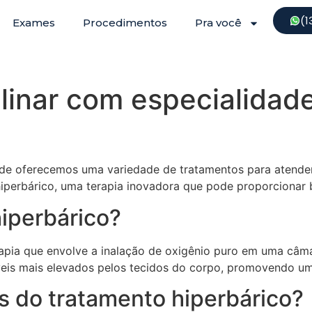
(1
Exames
Procedimentos
Pra você
iplinar com especialida
 onde oferecemos uma variedade de tratamentos para atende
perbárico, uma terapia inovadora que pode proporcionar be
hiperbárico?
rapia que envolve a inalação de oxigênio puro em uma câm
veis mais elevados pelos tecidos do corpo, promovendo uma
s do tratamento hiperbárico?