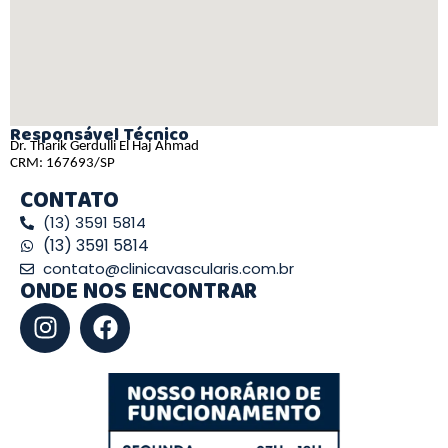
Responsável Técnico
Dr. Tharik Gerdulli El Haj Ahmad
CRM: 167693/SP
CONTATO
(13) 3591 5814
(13) 3591 5814
contato@clinicavascularis.com.br
ONDE NOS ENCONTRAR