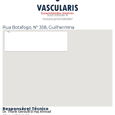
Sua saúde é
nossa prioridade!
Rua Botafogo, Nº 358, Guilhermina
Responsável Técnico
Dr. Tharik Gerdulli El Haj Ahmad