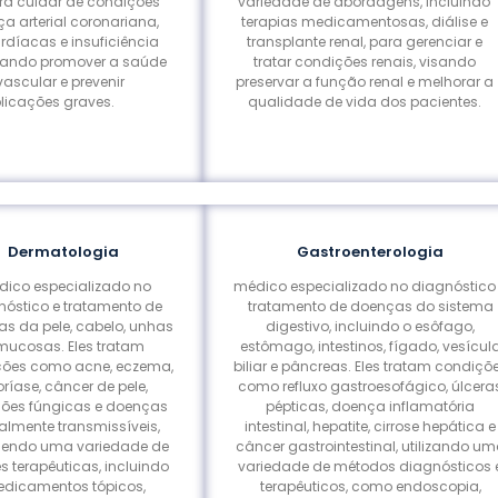
a cuidar de condições
variedade de abordagens, incluindo
 arterial coronariana,
terapias medicamentosas, diálise e
rdíacas e insuficiência
transplante renal, para gerenciar e
sando promover a saúde
tratar condições renais, visando
ascular e prevenir
preservar a função renal e melhorar a
icações graves.
qualidade de vida dos pacientes.
Dermatologia
Gastroenterologia
ico especializado no
médico especializado no diagnóstico
nóstico e tratamento de
tratamento de doenças do sistema
s da pele, cabelo, unhas
digestivo, incluindo o esôfago,
mucosas. Eles tratam
estômago, intestinos, fígado, vesícul
ções como acne, eczema,
biliar e pâncreas. Eles tratam condiçõ
ríase, câncer de pele,
como refluxo gastroesofágico, úlcera
ções fúngicas e doenças
pépticas, doença inflamatória
almente transmissíveis,
intestinal, hepatite, cirrose hepática e
cendo uma variedade de
câncer gastrointestinal, utilizando u
s terapêuticas, incluindo
variedade de métodos diagnósticos 
dicamentos tópicos,
terapêuticos, como endoscopia,