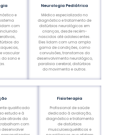
rgia
Neurologia Pediátrica
nóstico e
Médico especializado no
 sistema
diagnóstico e tratamento de
s lidam com
distúrbios neurológicos em
incluindo
crianças, desde recém-
rativas,
nascidos até adolescentes.
túrbios do
Eles lidam com uma ampla
nxaquecas,
gama de condições, como
te vascular
convulsões, transtornos do
s do sono e
desenvolvimento neurológico,
as.
paralisia cerebral, distúrbios
do movimento e outros.
ção
Fisioterapia
ente qualificado
Profissional de saúde
ao estudo e à
dedicado à avaliação,
de através da
diagnóstico e tratamento
s trabalham com
de distúrbios
a desenvolver
musculoesqueléticos e
s personalizados
neurológicos que afetam