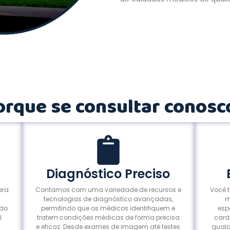
orque se consultar conosc
Diagnóstico Preciso
ara
Contamos com uma variedade de recursos e
Você 
tecnologias de diagnóstico avançadas,
m
ado
permitindo que os médicos identifiquem e
esp
ê
tratem condições médicas de forma precisa
card
e eficaz. Desde exames de imagem até testes
qualq