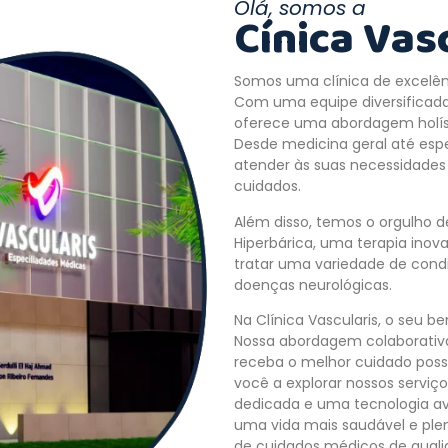
Olá, somos a
Cínica Vas
Somos uma clínica de excelên
Com uma equipe diversificada 
oferece uma abordagem holíst
Desde medicina geral até esp
atender às suas necessidades
cuidados.
Além disso, temos o orgulho d
Hiperbárica, uma terapia inova
tratar uma variedade de condi
doenças neurológicas.
Na Clínica Vascularis, o seu 
Nossa abordagem colaborativa
receba o melhor cuidado poss
você a explorar nossos serviç
dedicada e uma tecnologia a
uma vida mais saudável e ple
de cuidados médicos de quali