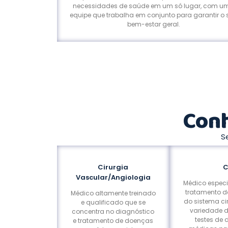
necessidades de saúde em um só lugar, com u
equipe que trabalha em conjunto para garantir o 
bem-estar geral.
Conh
S
Cirurgia
C
Vascular/Angiologia
Médico especi
tratamento d
Médico altamente treinado
do sistema cir
e qualificado que se
variedade d
concentra no diagnóstico
testes de 
e tratamento de doenças