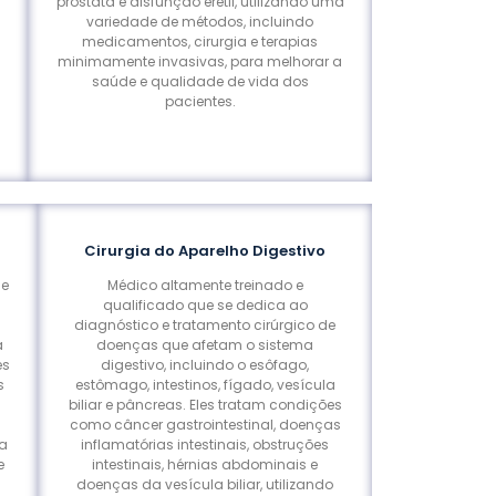
próstata e disfunção erétil, utilizando uma
variedade de métodos, incluindo
medicamentos, cirurgia e terapias
minimamente invasivas, para melhorar a
saúde e qualidade de vida dos
pacientes.
Cirurgia do Aparelho Digestivo
 e
Médico altamente treinado e
qualificado que se dedica ao
diagnóstico e tratamento cirúrgico de
a
doenças que afetam o sistema
es
digestivo, incluindo o esôfago,
s
estômago, intestinos, fígado, vesícula
biliar e pâncreas. Eles tratam condições
como câncer gastrointestinal, doenças
ma
inflamatórias intestinais, obstruções
e
intestinais, hérnias abdominais e
doenças da vesícula biliar, utilizando