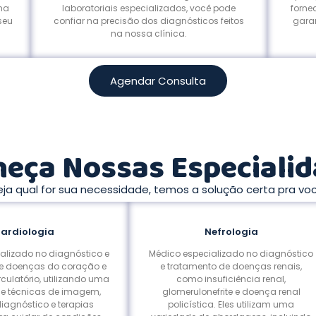
ma
laboratoriais especializados, você pode
forne
seu
confiar na precisão dos diagnósticos feitos
gara
na nossa clínica.
Agendar Consulta
eça Nossas Especiali
eja qual for sua necessidade, temos a solução certa pra voc
ardiologia
Nefrologia
alizado no diagnóstico e
Médico especializado no diagnóstico
e doenças do coração e
e tratamento de doenças renais,
culatório, utilizando uma
como insuficiência renal,
e técnicas de imagem,
glomerulonefrite e doença renal
diagnóstico e terapias
policística. Eles utilizam uma