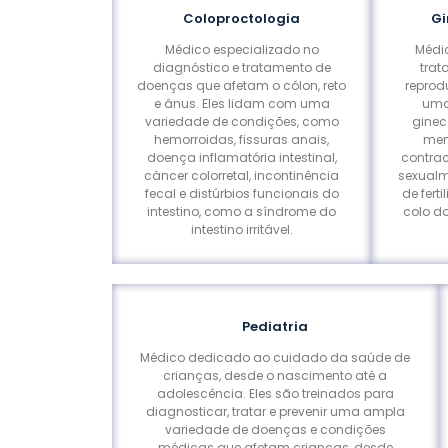
Coloproctologia
Gi
Médico especializado no
Médi
diagnóstico e tratamento de
trat
doenças que afetam o cólon, reto
reprod
e ânus. Eles lidam com uma
uma
variedade de condições, como
ginec
hemorroidas, fissuras anais,
men
doença inflamatória intestinal,
contra
câncer colorretal, incontinência
sexualm
fecal e distúrbios funcionais do
de fer
intestino, como a síndrome do
colo do
intestino irritável.
Pediatria
Médico dedicado ao cuidado da saúde de
crianças, desde o nascimento até a
adolescência. Eles são treinados para
diagnosticar, tratar e prevenir uma ampla
variedade de doenças e condições
médicas que afetam crianças, desde