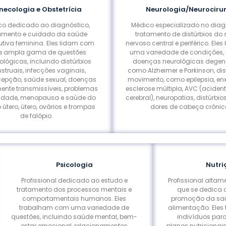
necologia e Obstetrícia
Neurologia/Neurociru
co dedicado ao diagnóstico,
Médico especializado no diag
amento e cuidado da saúde
tratamento de distúrbios do
utiva feminina. Eles lidam com
nervoso central e periférico. Ele
 ampla gama de questões
uma variedade de condições, 
ológicas, incluindo distúrbios
doenças neurológicas degene
struais, infecções vaginais,
como Alzheimer e Parkinson, dis
cepção, saúde sexual, doenças
movimento, como epilepsia, e
ente transmissíveis, problemas
esclerose múltipla, AVC (aciden
tilidade, menopausa e saúde do
cerebral), neuropatias, distúrbio
 útero, útero, ovários e trompas
dores de cabeça crônic
de falópio.
Psicologia
Nutri
Profissional dedicado ao estudo e
Profissional altam
tratamento dos processos mentais e
que se dedica 
comportamentais humanos. Eles
promoção da saú
trabalham com uma variedade de
alimentação. Ele
questões, incluindo saúde mental, bem-
indivíduos par
estar emocional, relacionamentos
planos nutricionai