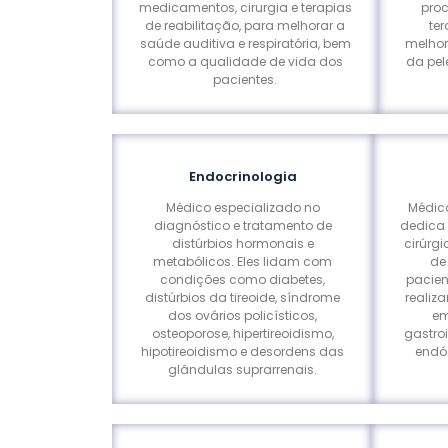
medicamentos, cirurgia e terapias
proc
de reabilitação, para melhorar a
ter
saúde auditiva e respiratória, bem
melhor
como a qualidade de vida dos
da pel
pacientes.
Endocrinologia
Médico especializado no
Médico
diagnóstico e tratamento de
dedica 
distúrbios hormonais e
cirúrg
metabólicos. Eles lidam com
de
condições como diabetes,
pacien
distúrbios da tireoide, síndrome
realiz
dos ovários policísticos,
em
osteoporose, hipertireoidismo,
gastro
hipotireoidismo e desordens das
endóc
glândulas suprarrenais.