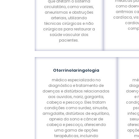
médicas par
que afetam o sistema
como doença
circulatório, como varizes,
arritmias ca
aneurismas e obstruções
cardíaca, vi
arteriais, utilizando
cardiov
técnicas cirúrgicas e não
compl
cirúrgicas para restaurar a
saúde vascular dos
pacientes.
Otorrinolaringologia
médico especializado no
méd
diagnóstico e tratamento de
diag
doenças e distúrbios relacionados
doença
aos ouvidos, nariz, garganta,
e 
cabeça e pescoço. Eles tratam
condi
condições como surdez, sinusite,
pso
amigdalite, distúrbios de equilíbrio,
infec
apneia do sono e câncer de
sexu
cabeça e pescoço, oferecendo
ofere
uma gama de opções
opçõe
terapêuticas, incluindo
me