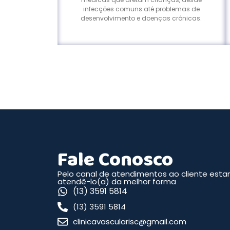
infecções comuns até problemas de
desenvolvimento e doenças crônicas.
Fale Conosco
Pelo canal de atendimentos ao cliente esta
atendê-lo(a) da melhor forma
(13) 3591 5814
(13) 3591 5814
clinicavascularisc@gmail.com