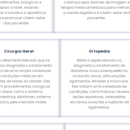
edimentos cirúrgicos e
colonoscopia, exames de imagem e
apias a laser, visando
terapia medicamentosa, para melhor
ar a saúde e a aparência
a saúde digestiva e o bem-estar do
e e promover o bem-estar
pacientes.
dos pacientes.
Cirurgia Geral
Ortopedia
 altamente treinado que se
Médico especializado no
ao diagnóstico e tratamento
diagnóstico e tratamento de
ico de uma ampla variedade
distúrbios musculoesqueléticos,
 condições médicas em
incluindo ossos, articulações,
tes de todas as idades. Eles
ligamentos, tendões e músculos.
am procedimentos cirúrgicos
Eles tratam uma variedade de
 áreas como o sistema
condições, como fraturas ósseas,
intestinal, abdômen, sistema
lesões esportivas, osteoartrite,
rino, pele e tecidos moles.
escoliose, luxações e rupturas de
ligamentos.