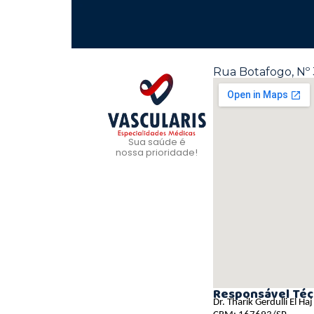
Rua Botafogo, Nº 
Sua saúde é
nossa prioridade!
Responsável Téc
Dr. Tharik Gerdulli El H